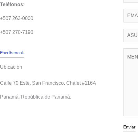
o
Teléfonos:
m
E
+507 263-0000
b
m
r
a
+507 270-7190
A
e
i
s
*
l
u
M
Escríbenos
*
n
e
Ubicación
t
n
o
s
Calle 70 Este, San Francisco, Chalet #116A
*
a
Panamá, República de Panamá.
j
e
*
Enviar