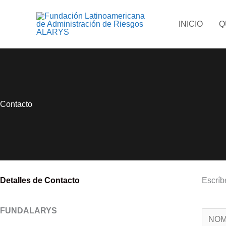
Ir
al
INICIO
Q
contenido
Contacto
Detalles de Contacto
Escríb
FUNDALARYS
N